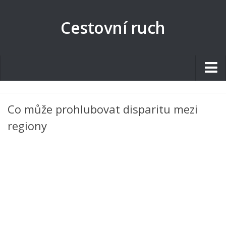
Cestovní ruch
Studentské.cz
Co může prohlubovat disparitu mezi
Tematické okruhy
regiony
Angličtina
Art
Biologie
Catering a Gastronomie
Český jazyk
Cestovní ruch