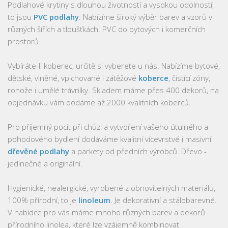
Podlahové krytiny s dlouhou životností a vysokou odolností,
to jsou
PVC podlahy
. Nabízíme široký výběr barev a vzorů v
různých šířích a tloušťkách. PVC do bytových i komerčních
prostorů.
Vybíráte-li koberec, určitě si vyberete u nás. Nabízíme bytové,
dětské, vlněné, vpichované i zátěžové
koberce
, čistící zóny,
rohože i umělé trávníky. Skladem máme přes 400 dekorů, na
objednávku vám dodáme až 2000 kvalitních koberců.
Pro příjemný pocit při chůzi a vytvoření vašeho útulného a
pohodového bydlení dodáváme kvalitní vícevrstvé i masivní
dřevěné podlahy
a parkety od předních výrobců. Dřevo -
jedinečné a originální.
Hygienické, nealergické, vyrobené z obnovitelných materiálů,
100% přírodní, to je
linoleum
. Je dekorativní a stálobarevné.
V nabídce pro vás máme mnoho různých barev a dekorů
přírodního linolea, které lze vzájemně kombinovat.