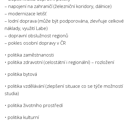
Psychologie a Sociologie
– napojení na zahraničí (železniční koridory, dálnice)
– modernizace letišť
Společenské vědy
– lodní doprava (může být podporována, zlevňuje celkové
Technika
náklady, využití Labe)
– dopravní obslužnost regionů
Účetnictví
– pokles osobní dopravy v ČR
Zdravotnictví
• politika zaměstnanosti
Zeměpis
• politika zdravotní (celostátní i regionální) – rozložení
Novinky
• politika bytová
• politika vzdělávání (zlepšení situace co se týče možností
studia)
• politika životního prostředí
• politika kulturní