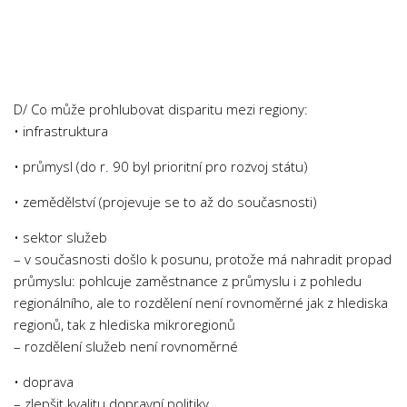
Chemie
Dějepis
Doprava a Logistika
Ekologie
D/ Co může prohlubovat disparitu mezi regiony:
Ekonomie
• infrastruktura
Fyzika
• průmysl (do r. 90 byl prioritní pro rozvoj státu)
Informatika
• zemědělství (projevuje se to až do současnosti)
Jazyky
• sektor služeb
Management
– v současnosti došlo k posunu, protože má nahradit propad
Marketing
průmyslu: pohlcuje zaměstnance z průmyslu i z pohledu
regionálního, ale to rozdělení není rovnoměrné jak z hlediska
Němčina
regionů, tak z hlediska mikroregionů
Občanská nauka
– rozdělení služeb není rovnoměrné
Pedagogika
• doprava
Právo
– zlepšit kvalitu dopravní politiky