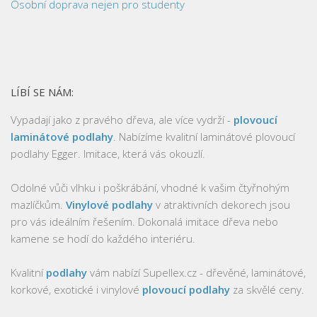
Osobní doprava nejen pro studenty
LÍBÍ SE NÁM:
Vypadají jako z pravého dřeva, ale více vydrží -
plovoucí
laminátové podlahy
. Nabízíme kvalitní laminátové plovoucí
podlahy Egger. Imitace, která vás okouzlí.
Odolné vůči vlhku i poškrábání, vhodné k vašim čtyřnohým
mazlíčkům.
Vinylové podlahy
v atraktivních dekorech jsou
pro vás ideálním řešením. Dokonalá imitace dřeva nebo
kamene se hodí do každého interiéru.
Kvalitní
podlahy
vám nabízí Supellex.cz - dřevěné, laminátové,
korkové, exotické i vinylové
plovoucí podlahy
za skvělé ceny.