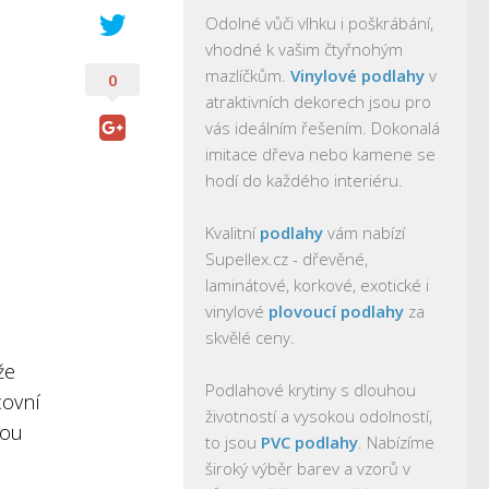
Odolné vůči vlhku i poškrábání,
vhodné k vašim čtyřnohým
mazlíčkům.
Vinylové podlahy
v
0
atraktivních dekorech jsou pro
vás ideálním řešením. Dokonalá
imitace dřeva nebo kamene se
hodí do každého interiéru.
Kvalitní
podlahy
vám nabízí
Supellex.cz - dřevěné,
laminátové, korkové, exotické i
vinylové
plovoucí podlahy
za
skvělé ceny.
že
Podlahové krytiny s dlouhou
covní
životností a vysokou odolností,
bou
to jsou
PVC podlahy
. Nabízíme
široký výběr barev a vzorů v