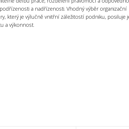
itelně dělbu práce, rozdělení pravomocí a odpovědnos
 podřízenosti a nadřízenosti. Vhodný výběr organizační
ry, který je výlučně vnitřní záležitostí podniku, posiluje 
itu a výkonnost.