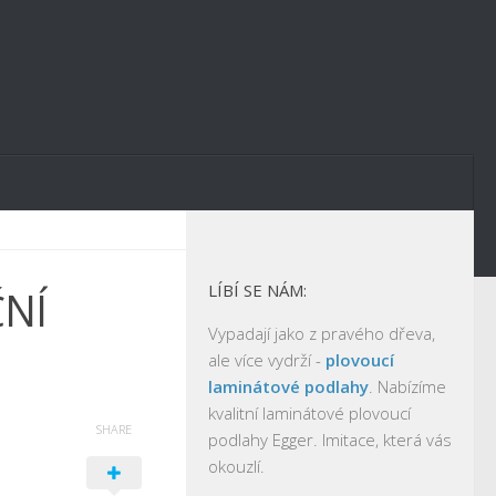
LÍBÍ SE NÁM:
NÍ
Vypadají jako z pravého dřeva,
ale více vydrží -
plovoucí
laminátové podlahy
. Nabízíme
kvalitní laminátové plovoucí
SHARE
podlahy Egger. Imitace, která vás
okouzlí.