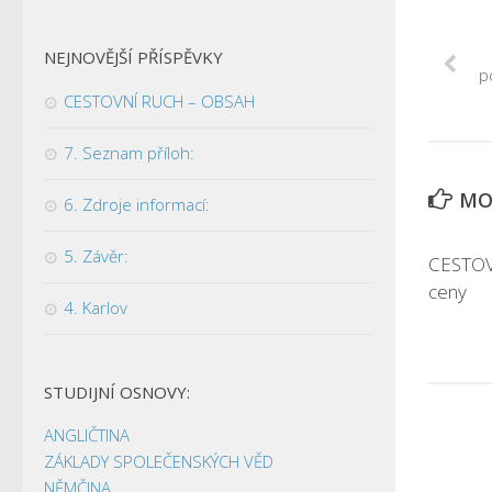
NEJNOVĚJŠÍ PŘÍSPĚVKY
p
CESTOVNÍ RUCH – OBSAH
7. Seznam příloh:
MOH
6. Zdroje informací:
5. Závěr:
CESTOV
ceny
4. Karlov
STUDIJNÍ OSNOVY:
ANGLIČTINA
ZÁKLADY SPOLEČENSKÝCH VĚD
NĚMČINA