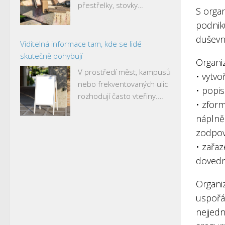
přestřelky, stovky…
S organ
podnik
duševní
Viditelná informace tam, kde se lidé
skutečně pohybují
Organiz
V prostředí měst, kampusů
• vytv
nebo frekventovaných ulic
• popi
rozhodují často vteřiny.…
• zfor
náplně 
zodpov
• zařaz
dovedn
Organiz
uspořá
nejjedn