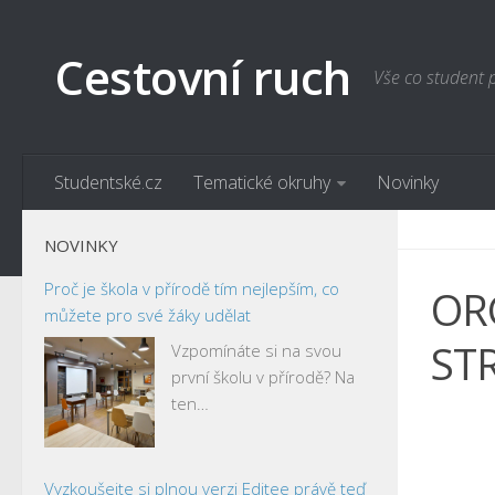
Cestovní ruch
Vše co student 
Studentské.cz
Tematické okruhy
Novinky
NOVINKY
Proč je škola v přírodě tím nejlepším, co
OR
můžete pro své žáky udělat
ST
Vzpomínáte si na svou
první školu v přírodě? Na
ten…
Vyzkoušejte si plnou verzi Editee právě teď