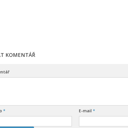
AT KOMENTÁŘ
ntář
no
*
E-mail
*