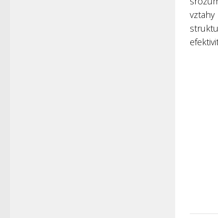
srozum
vztahy
struktu
efektiv