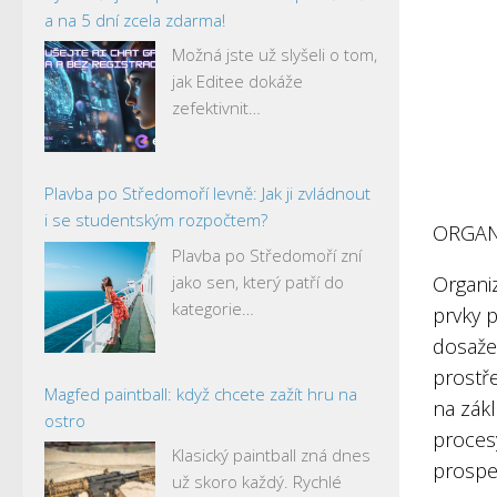
a na 5 dní zcela zdarma!
Možná jste už slyšeli o tom,
jak Editee dokáže
zefektivnit…
Plavba po Středomoří levně: Jak ji zvládnout
i se studentským rozpočtem?
ORGAN
Plavba po Středomoří zní
jako sen, který patří do
Organiz
kategorie…
prvky p
dosažen
prostře
Magfed paintball: když chcete zažít hru na
na zákl
ostro
proces
Klasický paintball zná dnes
prosper
už skoro každý. Rychlé