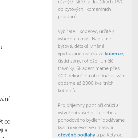
různých šířích a tloušťkách. PVC
y
do bytových i komerčních
prostorů.
Vybíráte-li koberec, určitě si
vyberete u nás. Nabízíme
bytové, dětské, vlněné,
u
vpichované i zátěžové
koberce
,
čistící zóny, rohože i umělé
trávníky. Skladem máme přes
400 dekorů, na objednávku vám
dodáme až 2000 kvalitních
koberců.
vání
Pro příjemný pocit při chůzi a
vytvoření vašeho útulného a
pohodového bydlení dodáváme
t co
kvalitní vícevrstvé i masivní
ji a
dřevěné podlahy
a parkety od