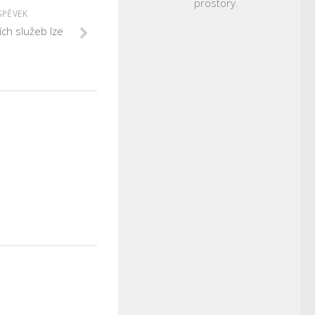
prostory.
SPĚVEK
ch služeb lze