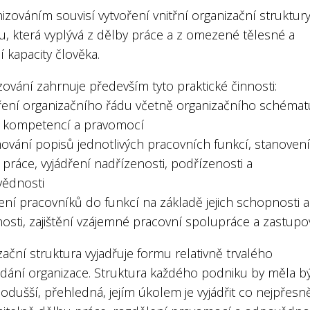
izováním souvisí vytvoření vnitřní organizační struktur
u, která vyplývá z dělby práce a z omezené tělesné a
 kapacity člověka.
ování zahrnuje především tyto praktické činnosti:
oření organizačního řádu včetně organizačního schémat
s kompetencí a pravomocí
mování popisů jednotlivých pracovních funkcí, stanovení
práce, vyjádření nadřízenosti, podřízenosti a
ědnosti
ení pracovníků do funkcí na základě jejich schopnosti a
osti, zajištění vzájemné pracovní spolupráce a zastupo
ační struktura vyjadřuje formu relativně trvalého
dání organizace. Struktura každého podniku by měla bý
odušší, přehledná, jejím úkolem je vyjádřit co nejpřesně