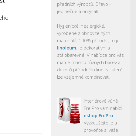
ti,
předních výrobců. Dřevo -
jedinečné a originální.
jeho
Hygienické, nealergické,
vyrobené z obnovitelných
materiálů, 100% přírodní, to je
linoleum
. Je dekorativní a
stálobarevné. V nabídce pro vás
máme mnoho různých barev a
dekorů přírodního linolea, které
lze vzájemně kombinovat.
Interiérové vůně
Fre Pro vám nabízí
eshop FrePro
.
Vyzkoušejte je a
provoňte si vaše