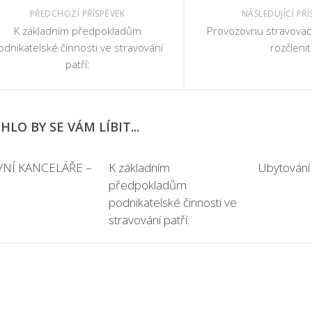
PŘEDCHOZÍ PŘÍSPĚVEK
NÁSLEDUJÍCÍ PŘÍ
K základním předpokladům
Provozovnu stravovací
odnikatelské činnosti ve stravování
rozčlenit
patří:
LO BY SE VÁM LÍBIT...
NÍ KANCELÁŘE –
K základním
Ubytování
předpokladům
podnikatelské činnosti ve
stravování patří: