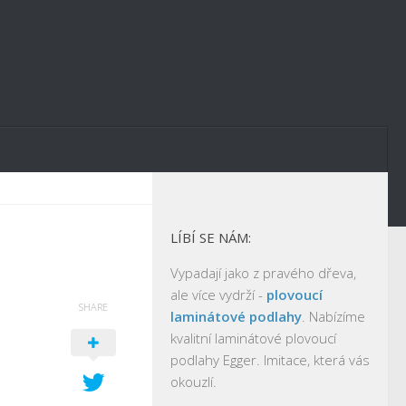
LÍBÍ SE NÁM:
Vypadají jako z pravého dřeva,
ale více vydrží -
plovoucí
SHARE
laminátové podlahy
. Nabízíme
kvalitní laminátové plovoucí
podlahy Egger. Imitace, která vás
okouzlí.