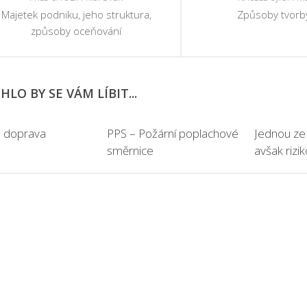
Majetek podniku, jeho struktura,
Způsoby tvorb
způsoby oceňování
LO BY SE VÁM LÍBIT...
á doprava
PPS – Požární poplachové
Jednou ze
směrnice
avšak rizi