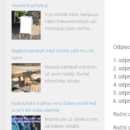
skutečně pohybují
V prostředí měst, kampusů
nebo frekventovaných ulic
rozhodují často vteřiny.…
Odpiso
Magfed paintball: když chcete zažít hru na
ostro
1. odpi
Klasický paintball zná dnes
2. odpi
už skoro každý. Rychlé
3. odpi
přestřelky, stovky…
4. odpi
5. odpi
6. odpi
Vyzkoušejte si plnou verzi Editee právě teď
a na 5 dní zcela zdarma!
Roční 
Možná jste už slyšeli o tom,
jak Editee dokáže
Roční 