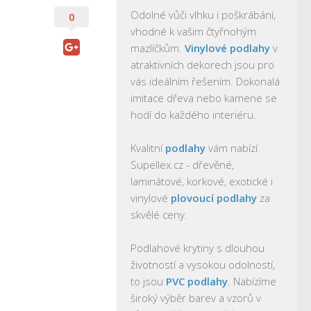
Odolné vůči vlhku i poškrábání,
0
vhodné k vašim čtyřnohým
mazlíčkům.
Vinylové podlahy
v
atraktivních dekorech jsou pro
vás ideálním řešením. Dokonalá
imitace dřeva nebo kamene se
hodí do každého interiéru.
Kvalitní
podlahy
vám nabízí
Supellex.cz - dřevěné,
laminátové, korkové, exotické i
vinylové
plovoucí podlahy
za
skvělé ceny.
Podlahové krytiny s dlouhou
životností a vysokou odolností,
to jsou
PVC podlahy
. Nabízíme
široký výběr barev a vzorů v