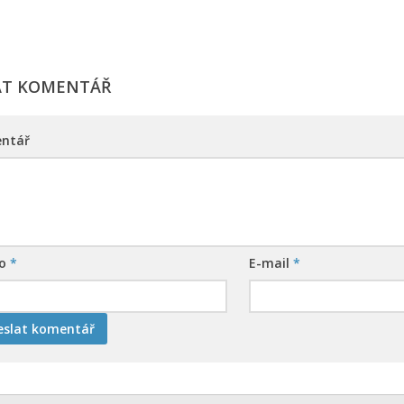
AT KOMENTÁŘ
ntář
no
*
E-mail
*