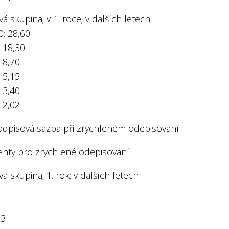
á skupina; v 1. roce; v dalších letech
20; 28,60
; 18,30
; 8,70
; 5,15
; 3,40
; 2,02
odpisová sazba při zrychleném odepisování
enty pro zrychlené odepisování:
á skupina; 1. rok; v dalších letech
13