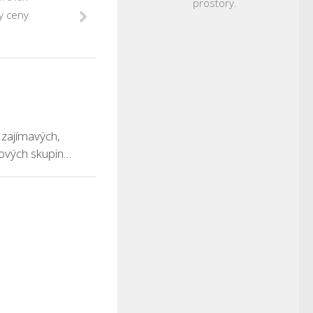
prostory.
y ceny
 zajímavých,
kových skupin…