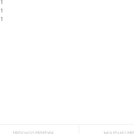
21
31
51
PŘEDCHOZÍ PŘÍSPĚVEK
NÁSLEDUJÍCÍ PŘÍ