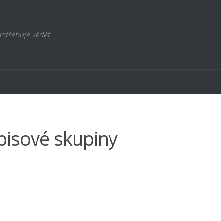
potřebuje vědět
isové skupiny