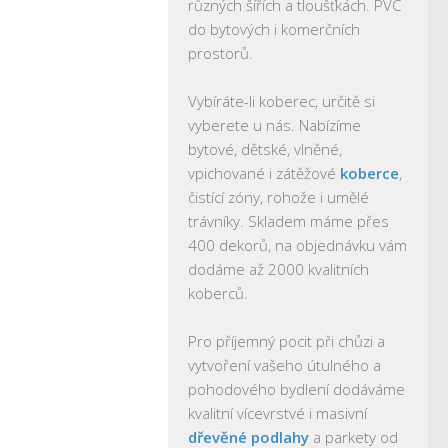
různých šířích a tloušťkách. PVC
do bytových i komerčních
prostorů.
Vybíráte-li koberec, určitě si
vyberete u nás. Nabízíme
bytové, dětské, vlněné,
vpichované i zátěžové
koberce
,
čistící zóny, rohože i umělé
trávníky. Skladem máme přes
400 dekorů, na objednávku vám
dodáme až 2000 kvalitních
koberců.
Pro příjemný pocit při chůzi a
vytvoření vašeho útulného a
pohodového bydlení dodáváme
kvalitní vícevrstvé i masivní
dřevěné podlahy
a parkety od