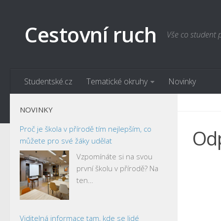
Cestovní ruch
Vše co student 
Studentské.cz
Tematické okruhy
Novinky
NOVINKY
Proč je škola v přírodě tím nejlepším, co
Odp
můžete pro své žáky udělat
Vzpomínáte si na svou
první školu v přírodě? Na
ten…
Viditelná informace tam, kde se lidé