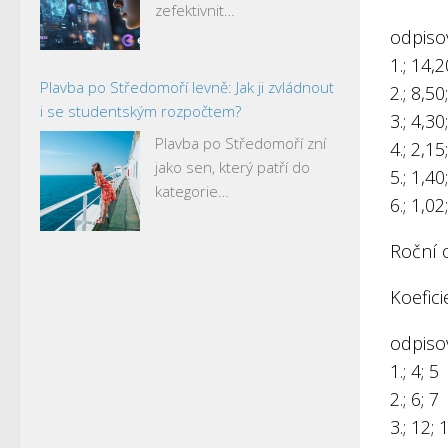
zefektivnit…
odpisov
1.; 14,
Plavba po Středomoří levně: Jak ji zvládnout
2.; 8,50
i se studentským rozpočtem?
3.; 4,30
Plavba po Středomoří zní
4.; 2,15
jako sen, který patří do
5.; 1,40
kategorie…
6.; 1,02
Roční 
Koefici
odpisov
1.; 4; 5
2.; 6; 7
3.; 12; 